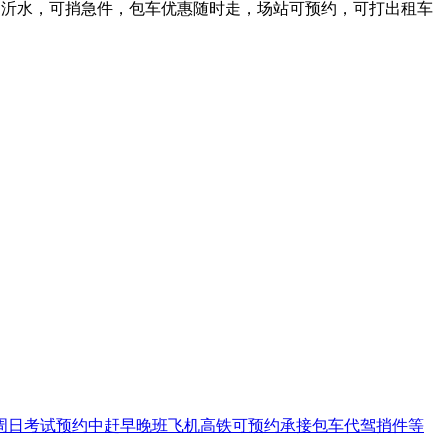
回沂水，可捎急件，包车优惠随时走，场站可预约，可打出租车
197周六周日考试预约中赶早晚班飞机高铁可预约承接包车代驾捎件等