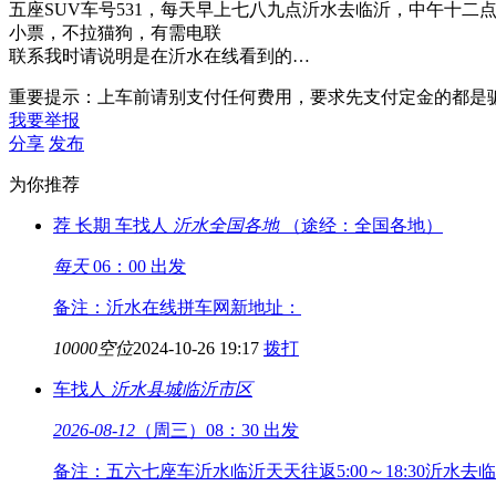
五座SUV车号531，每天早上七八九点沂水去临沂，中午十
小票，不拉猫狗，有需电联
联系我时请说明是在沂水在线看到的…
重要提示：上车前请别支付任何费用，要求先支付定金的都是
我要举报
分享
发布
为你推荐
荐
长期
车找人
沂水
全国各地
（途经：全国各地）
每天
06：00 出发
备注：沂水在线拼车网新地址：
10000空位
2024-10-26 19:17
拨打
车找人
沂水县城
临沂市区
2026-08-12
（周三）08：30 出发
备注：五六七座车沂水临沂天天往返5:00～18:30沂水去临