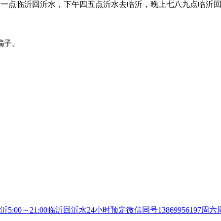
二点一点临沂回沂水，下午四五点沂水去临沂，晚上七八九点临沂
骗子。
沂5:00～21:00临沂回沂水24小时预定微信同号13869956