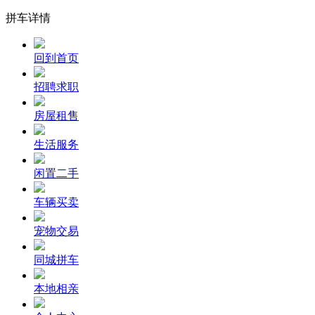
拼车详情
回到首页
招聘求职
房屋租售
生活服务
闲置二手
车辆买卖
宠物交易
同城拼车
本地相亲