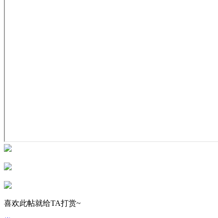
喜欢此帖就给TA打赏~